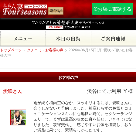
✆お店に電話する
トップページ
>
クチコミ・お客様の声
>
2026年06月15日(月) 愛咲へ頂いたお客
様の声
お客様の声
愛咲さん
渋谷にてご利用 Y 様
雨が続く梅雨空のなか、スッキリするには、愛咲さんに
会うしかないと予約しました。相変わらずの色気とコミ
ュニケーションスキルに心地良い時間。セクシーランジ
ェリーで、まずは最高の攻めに身を任せ、いきそうにな
りました。攻守交代し、感じやすいお体を堪能し、お互
い満足に果てて、素晴らしかったです。