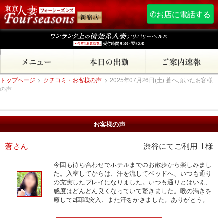
✆お店に電話する
トップページ
>
クチコミ・お客様の声
>
2025年07月26日(土) 蒼へ頂いたお客様
の声
お客様の声
蒼さん
渋谷にてご利用 I 様
今回も待ち合わせでホテルまでのお散歩から楽しみまし
た。入室してからは、汗を流してベッドへ、いつも通り
の充実したプレイになりました。いつも通りとはいえ、
感度はどんどん良くなっていて驚きました。喉の渇きを
癒して2回戦突入、また汗をかきました。ありがとう。