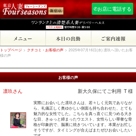
✆お店に電話する
トップページ
>
クチコミ・お客様の声
>
2025年07月16日(水) 凛玖へ頂いたお客
様の声
お客様の声
凛玖さん
新大久保にてご利用 T 様
実際にお会いした凛玖さんは、若々しく元気でありなが
ら、礼儀正しく奥ゆかしい側面も持ち合わせた、とても
魅力的な女性でした。こちらを真っ直ぐに見つめる大き
な目、きゅっと締まったウエスト、女性らしい華奢な骨
格が印象的で、脳裏に焼きついています。本業がお忙し
そうですが、タイミングが合えばまたぜひお会いしたい
です。