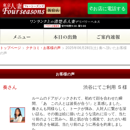
✆お店に電話する
トップページ
>
クチコミ・お客様の声
>
2025年06月28日(土) 奏へ頂いたお客様
の声
お客様の声
奏さん
渋谷にてご利用 S 様
ルームのドアがノックされて、初めて顔を合わせた瞬
間、「あ この人とは波長が合う!」と直感しました。
奏さんも同様らしく、トークが弾み、人対人に繋がる深
い話も。その後は絵に描いたような流れに沿って、当た
り前のように営みへ。肌と肌が合う感覚で、おたがい相
性の良さを確認。当たり前のように再会を約束しまし
た。