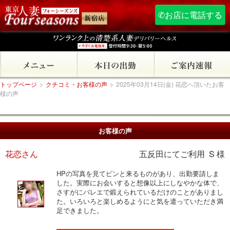
✆お店に電話する
トップページ
>
クチコミ・お客様の声
>
2025年03月14日(金) 花恋へ頂いたお客
様の声
お客様の声
花恋さん
五反田にてご利用 S 様
HPの写真を見てピンと来るものがあり、出勤要請しま
した。実際にお会いすると想像以上にしなやかな体で、
さすがにバレエで鍛えられているだけのことがありまし
た。いろいろと楽しめるようにと気を遣っていただき満
足できました。