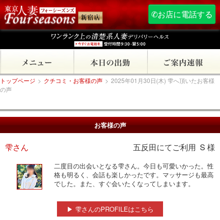
✆お店に電話する
トップページ
>
クチコミ・お客様の声
>
2025年01月30日(木) 雫へ頂いたお客様
の声
お客様の声
雫さん
五反田にてご利用 S 様
二度目の出会いとなる雫さん。今日も可愛いかった。性
格も明るく、会話も楽しかったです。マッサージも最高
でした。また、すぐ会いたくなってしまいます。
▶ 雫さんのPROFILEはこちら