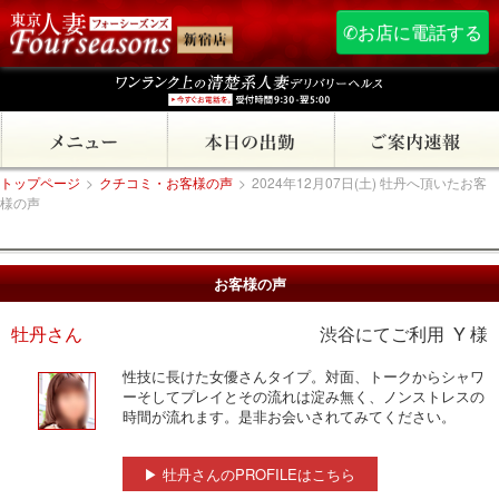
✆お店に電話する
トップページ
>
クチコミ・お客様の声
>
2024年12月07日(土) 牡丹へ頂いたお客
様の声
お客様の声
牡丹さん
渋谷にてご利用 Y 様
性技に長けた女優さんタイプ。対面、トークからシャワ
ーそしてプレイとその流れは淀み無く、ノンストレスの
時間が流れます。是非お会いされてみてください。
▶ 牡丹さんのPROFILEはこちら