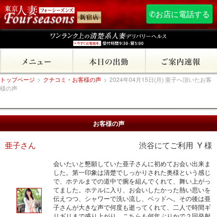
✆お店に電話する
トップページ
>
クチコミ・お客様の声
>
2024年04月15日(月) 亜子へ頂いたお客
様の声
お客様の声
亜子さん
渋谷にてご利用 Y 様
会いたいと懇願していた亜子さんに初めてお会い出来ま
した。第一印象は清楚でしっかりされた奥様という感じ
で、ホテルまでの道中で腕を組んでくれて、舞い上がっ
てました。ホテルに入り、お会いしたかった熱い思いを
伝えつつ、シャワーで洗い流し、ベッドへ。その後は亜
子さんが大きな声で何度も逝ってくれて、二人で時間ギ
リギリまで盛り上がり、こちらも何年ぶりかで２回発射