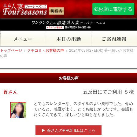
✆お店に電話する
トップページ
>
クチコミ・お客様の声
>
2024年03月27日(水) 蒼へ頂いたお客様
の声
お客様の声
蒼さん
五反田にてご利用 S 様
とてもスレンダーな、スタイルのよい奥様でした。せめ
ていると、感度がよく、とても嬉しかったです。会話も
たくさんできて、楽しいひと時となりました。
▶ 蒼さんのPROFILEはこちら